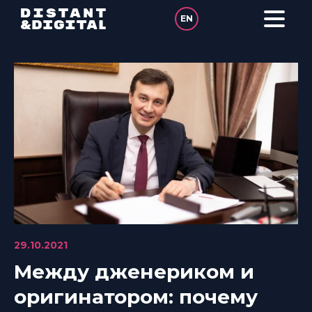
в
Согласии на
обработку
EN
персональных
данных
29.10.2021
Между дженериком и
оригинатором: почему