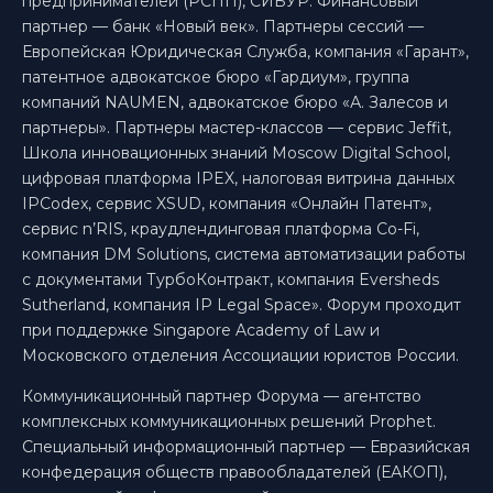
предпринимателей (РСПП), СИБУР. Финансовый
партнер — банк «Новый век». Партнеры сессий —
Европейская Юридическая Служба, компания «Гарант»,
патентное адвокатское бюро «Гардиум», группа
компаний NAUMEN, адвокатское бюро «А. Залесов и
партнеры». Партнеры мастер-классов — сервис Jeffit,
Школа инновационных знаний Moscow Digital School,
цифровая платформа IPEX, налоговая витрина данных
IPCodex, сервис XSUD, компания «Онлайн Патент»,
сервис n’RIS, краудлендинговая платформа Co-Fi,
компания DM Solutions, система автоматизации работы
с документами ТурбоКонтракт, компания Eversheds
Sutherland, компания IP Legal Space». Форум проходит
при поддержке Singapore Academy of Law и
Московского отделения Ассоциации юристов России.
Коммуникационный партнер Форума — агентство
комплексных коммуникационных решений Prophet.
Специальный информационный партнер — Евразийская
конфедерация обществ правообладателей (ЕАКОП),