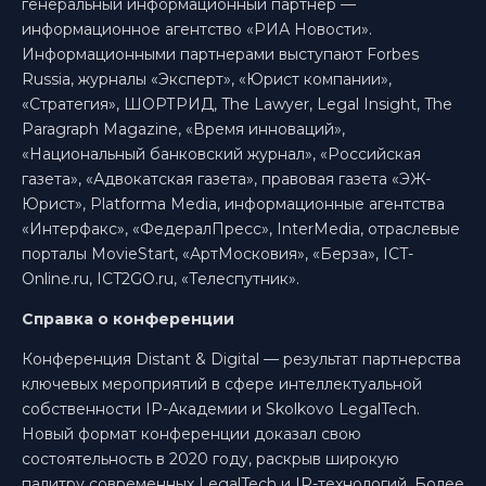
генеральный информационный партнер —
информационное агентство «РИА Новости».
Информационными партнерами выступают Forbes
Russia, журналы «Эксперт», «Юрист компании»,
«Стратегия», ШОРТРИД, The Lawyer, Legal Insight, The
Paragraph Magazine, «Время инноваций»,
«Национальный банковский журнал», «Российская
газета», «Адвокатская газета», правовая газета «ЭЖ-
Юрист», Platforma Media, информационные агентства
«Интерфакс», «ФедералПресс», InterMedia, отраслевые
порталы MovieStart, «АртМосковия», «Берза», ICT-
Online.ru, ICT2GO.ru, «Телеспутник».
Справка о конференции
Конференция Distant & Digital — результат партнерства
ключевых мероприятий в сфере интеллектуальной
собственности IP-Академии и Skolkovo LegalTech.
Новый формат конференции доказал свою
состоятельность в 2020 году, раскрыв широкую
палитру современных LegalTech и IP-технологий. Более